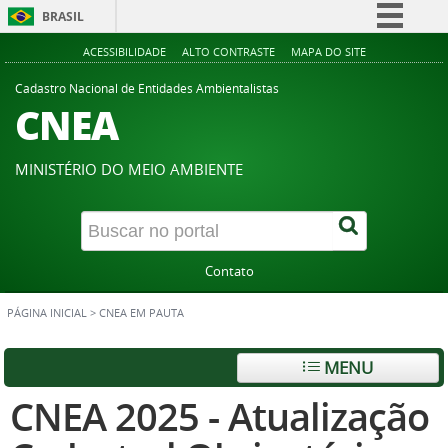
BRASIL
Simplifique!
ACESSIBILIDADE
ALTO CONTRASTE
MAPA DO SITE
Comunica BR
Cadastro Nacional de Entidades Ambientalistas
CNEA
Participe
Acesso à informação
MINISTÉRIO DO MEIO AMBIENTE
Legislação
Canais
Contato
PÁGINA INICIAL
>
CNEA EM PAUTA
MENU
CNEA 2025 - Atualização