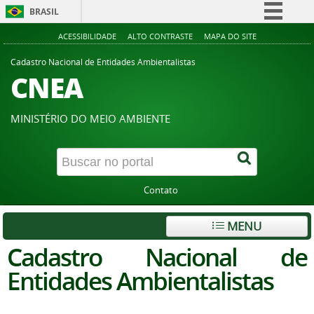
BRASIL
Simplifique!
ACESSIBILIDADE
ALTO CONTRASTE
MAPA DO SITE
Comunica BR
Cadastro Nacional de Entidades Ambientalistas
CNEA
Participe
Acesso à informação
MINISTÉRIO DO MEIO AMBIENTE
Legislação
Canais
Contato
MENU
Cadastro Nacional de
Entidades Ambientalistas